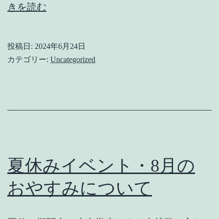
夏
きを読む
休
み
投稿日:
2024年6月24日
イ
カテゴリー:
Uncategorized
ベ
ン
ト・
イ
ベ
ン
夏休みイベント・8月の
ト
おやすみについて
出
店