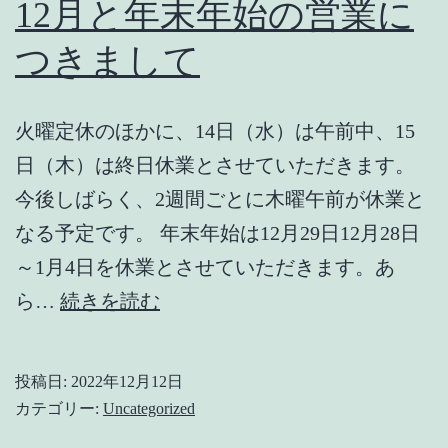
12月と年末年始の営業に
い
つきまして
た
だ
火曜定休のほかに、14日（水）は午前中、15
け
日（木）は終日休業とさせていただきます。
る
今後しばらく、2週間ごとに木曜午前が休業と
よ
なる予定です。 年末年始は12月29日12月28日
う
～1月4日を休業とさせていただきます。あ
に
12
ら…
続きを読む
な
月
り
と
ま
投稿日:
2022年12月12日
年
し
カテゴリー:
Uncategorized
末
た。