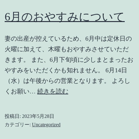
月
の
6月のおやすみについて
お
や
妻の出産が控えているため、6月中は定休日の
す
火曜に加えて、木曜もおやすみさせていただ
み
きます。 また、6月下旬頃に少しまとまったお
に
やすみをいただくかも知れません。 6月14日
つ
（水）は午後からの営業となります。 よろし
い
6
くお願い…
続きを読む
て
月
の
投稿日:
2023年5月28日
お
カテゴリー:
Uncategorized
や