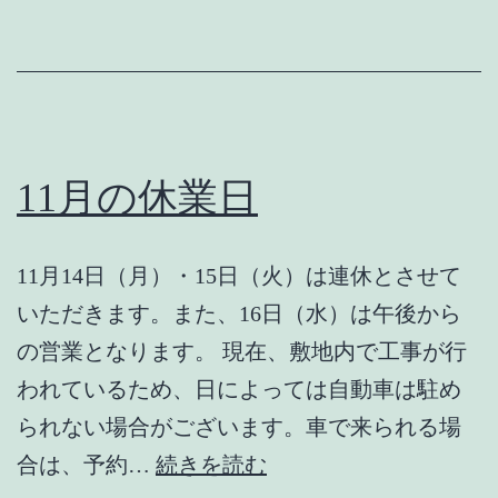
年
始
の
営
業
11月の休業日
に
つ
11月14日（月）・15日（火）は連休とさせて
き
いただきます。また、16日（水）は午後から
ま
の営業となります。 現在、敷地内で工事が行
し
われているため、日によっては自動車は駐め
て
られない場合がございます。車で来られる場
11
合は、予約…
続きを読む