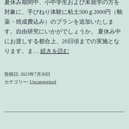
夏休み期間中、小中学生および未就学の方を
等
対象に、手びねり体験に粘土500ｇ2000円（釉
の
薬・焼成費込み）のプランを追加いたしま
お
す。自由研究にいかがでしょうか。 夏休み中
知
にお渡しする都合上、20日頃までの実施とな
ら
夏
ります。ま…
せ
続きを読む
休
み
投稿日:
2023年7月30日
イ
カテゴリー:
Uncategorized
ベ
ン
ト・
8