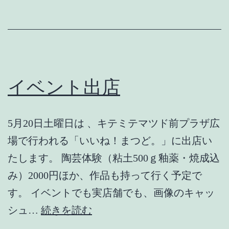
す
み
に
つ
い
イベント出店
て
5月20日土曜日は 、キテミテマツド前プラザ広
場で行われる「いいね！まつど。」に出店い
たします。 陶芸体験（粘土500ｇ釉薬・焼成込
み）2000円ほか、作品も持って行く予定で
す。 イベントでも実店舗でも、画像のキャッ
イ
シュ…
続きを読む
ベ