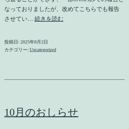
なっておりましたが、改めてこちらでも報告
ヤ
させてい…
続きを読む
ギ
の
投稿日:
2025年8月2日
チ
カテゴリー:
Uncategorized
ョ
コ
ち
ゃ
ん
に
10月のおしらせ
つ
き