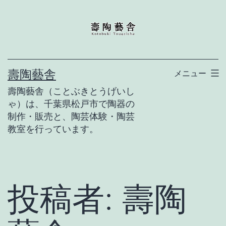
コ
ン
テ
ン
壽陶藝舎
メニュー
ツ
壽陶藝舎（ことぶきとうげいし
へ
ゃ）は、千葉県松戸市で陶器の
ス
制作・販売と、陶芸体験・陶芸
キ
教室を行っています。
ッ
プ
投稿者:
壽陶