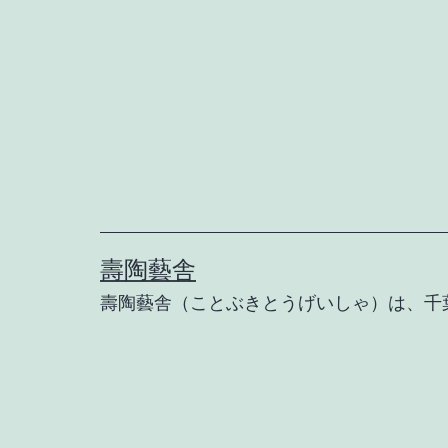
コ
ン
テ
ン
ツ
へ
ス
キ
壽陶藝舎
ッ
壽陶藝舎（ことぶきとうげいしゃ）は、千
プ