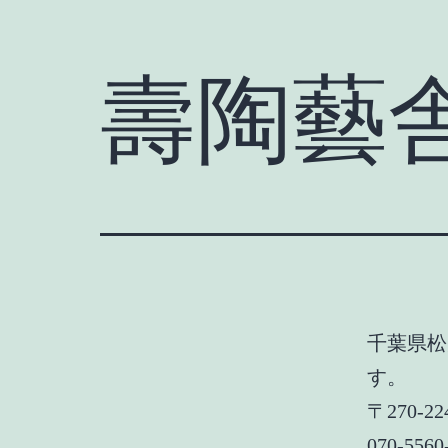
壽陶藝
千葉県松
す。
〒270-
070-5560