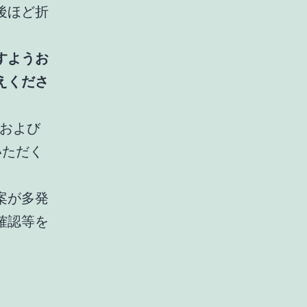
後ほど折
すようお
えくださ
omおよび
いただく
案が多発
確認等を