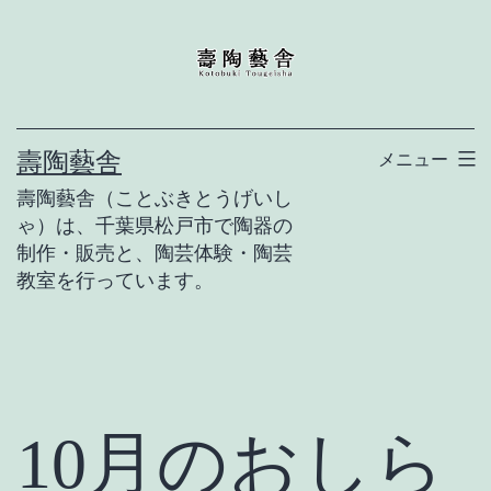
コ
ン
テ
ン
壽陶藝舎
メニュー
ツ
壽陶藝舎（ことぶきとうげいし
へ
ゃ）は、千葉県松戸市で陶器の
ス
制作・販売と、陶芸体験・陶芸
キ
教室を行っています。
ッ
プ
10月のおしら