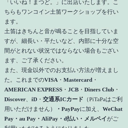
「いいね！まつど。」に出店いたします。こ
ちらもワンコイン土笛ワークショップを行い
ます。
土笛はきちんと音が鳴ることを目指していま
すが、細長い・平たいなど、内部に十分な空
間がとれない状況ではならない場合もござい
ます、ご了承ください。
また、現金以外でのお支払い方法が増えまし
た。これまでの
VISA
・
Mastercard
・
AMERICAN EXPRESS
・
JCB
・
Diners Club
・
Discover
、
iD
・
交通系ICカード
（PiTaPaはご利
用いただけません）
・PayPay
に加え、
WeChat
Pay・au Pay・AliPay・d払い・メルペイ
がご